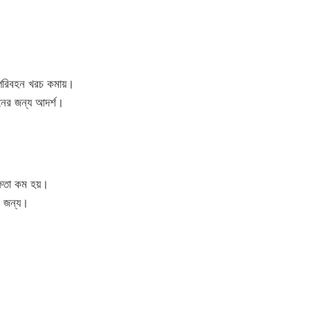
ং পরিবহন খরচ কমায়।
হনের জন্য আদর্শ।
্ষতা কম হয়।
র জন্য।