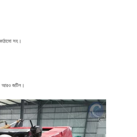
িক কাঠামো সহ।
নায় আরও জটিল।