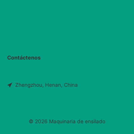
Máquina trituradora y recicladora de paja.
Máquina esparcidora de ensilaje
Whatsapp
Email
Wechat
Contáctenos
info@silagemachinery.com
Chat
+86 173 2932 6135
Zhengzhou, Henan, China
© 2026 Maquinaria de ensilado