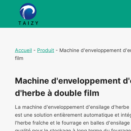
Aller
au
contenu
Accueil
-
Produit
-
Machine d'enveloppement d'en
film
Machine d'enveloppement d'
d'herbe à double film
La machine d'enveloppement d'ensilage d'herbe
est une solution entièrement automatique et inté
l'herbe fraîche et le fourrage en balles d'ensilag
qualité pour le stockage à long terme du fourrage 