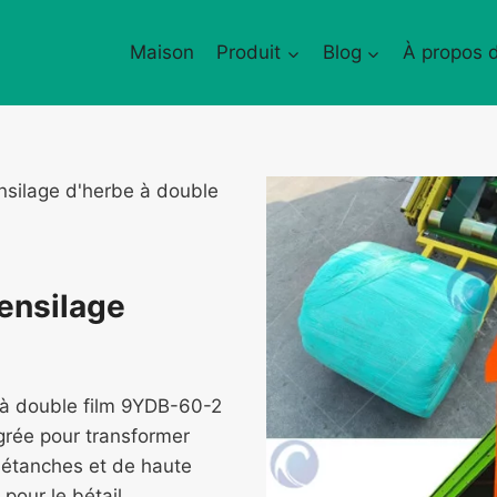
Maison
Produit
Blog
À propos 
silage d'herbe à double
ensilage
 à double film 9YDB-60-2
grée pour transformer
e étanches et de haute
pour le bétail.