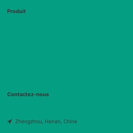
Produit
Presse à balles rondes d'ensilage
Coupe-herbe
Machine de concassage et de recyclage de
paille
Ensileuse
Contactez-nous
info@silagemachinery.com
+86 173 2932 6135
Zhengzhou, Henan, Chine