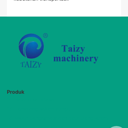
Produk
Baler bulat silase
Pemotong sekam rumput
Mesin penghancur dan daur ulang jerami
Mesin penebar silase