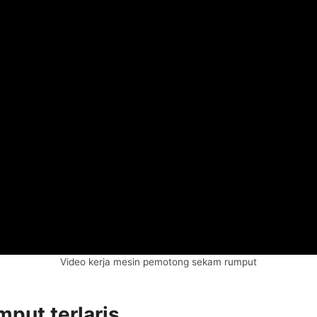
Video kerja mesin pemotong sekam rumput
put terlaris