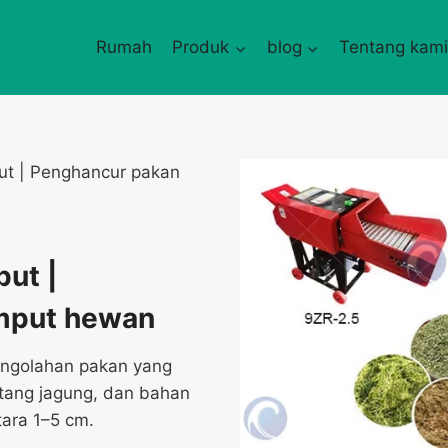
Rumah
Produk
blog
Tentang kam
ut | Penghancur pakan
ut |
umput hewan
engolahan pakan yang
atang jagung, dan bahan
ara 1–5 cm.