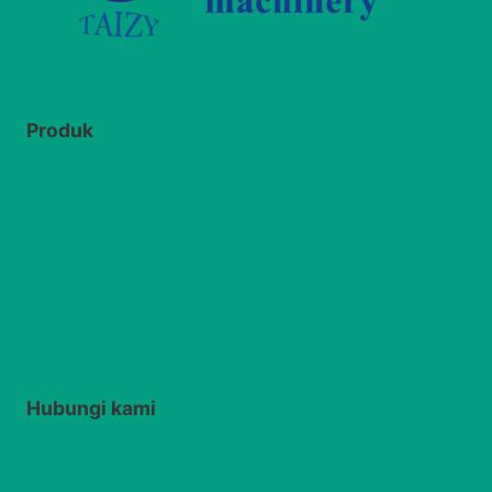
Produk
Baler bulat silase
Pemotong sekam rumput
Mesin penghancur dan daur ulang jerami
Mesin penebar silase
Whatsapp
Email
Wechat
Hubungi kami
info@silagemachinery.com
Chat
+86 173 2932 6135