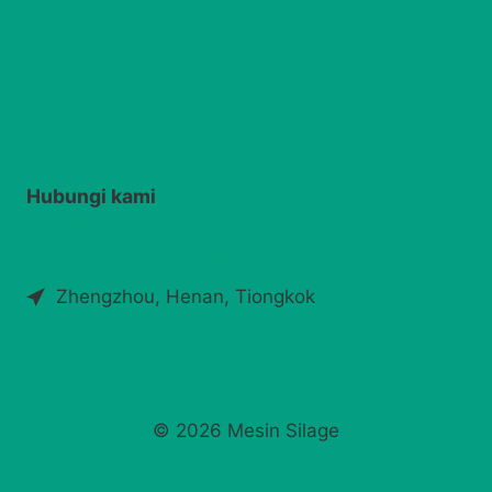
Mesin penghancur dan daur ulang jerami
Mesin penebar silase
Hubungi kami
info@silagemachinery.com
+86 173 2932 6135
Zhengzhou, Henan, Tiongkok
© 2026 Mesin Silage