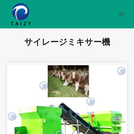
内
容
を
ス
キ
サイレージミキサー機
ッ
プ