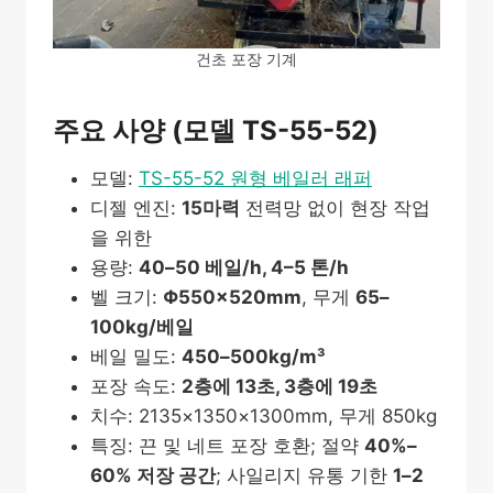
건초 포장 기계
주요 사양 (모델 TS-55-52)
모델:
TS-55-52 원형 베일러 래퍼
디젤 엔진:
15마력
전력망 없이 현장 작업
을 위한
용량:
40–50 베일/h, 4–5 톤/h
벨 크기:
Φ550×520mm
, 무게
65–
100kg/베일
베일 밀도:
450–500kg/m³
포장 속도:
2층에 13초, 3층에 19초
치수: 2135×1350×1300mm, 무게 850kg
특징: 끈 및 네트 포장 호환; 절약
40%–
60% 저장 공간
; 사일리지 유통 기한
1–2