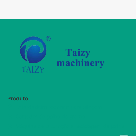
navigation
Produto
Enfardadeira redonda para silagem
Cortador de palha de grama
Máquina de trituração e reciclagem de palha