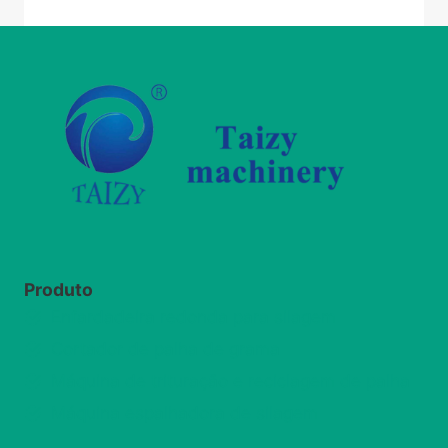
Produto
Enfardadeira redonda para silagem
Cortador de palha de grama
Máquina de trituração e reciclagem de palha
Máquina espalhadora de silagem