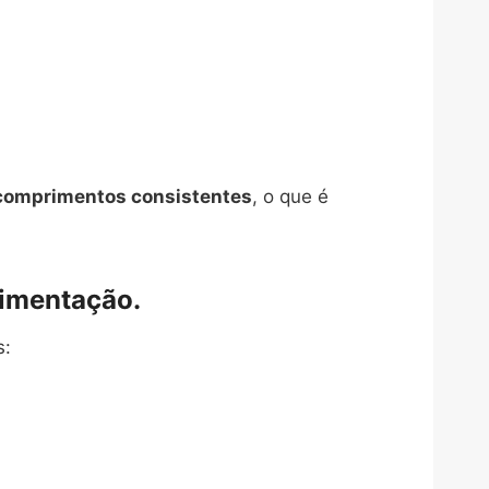
comprimentos consistentes
, o que é
limentação.
s: