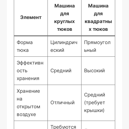
Машина
Машина
для
для
Элемент
круглых
квадратны
тюков
х тюков
Форма
Цилиндрич
Прямоугол
тюка
еский
ьный
Эффективн
ость
Средний
Высокий
хранения
Хранение
Средний
на
Отличный
(требует
открытом
крышки)
воздухе
Требуются