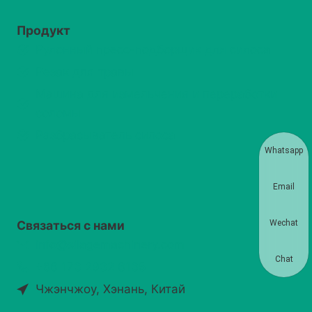
Продукт
Рулонный пресс-подборщик для силоса
Резак для травы
Машина для измельчения и переработки
соломы
Разбрасыватель силоса
Whatsapp
Email
Wechat
Связаться с нами
info@silagemachinery.com
Chat
+86 173 2932 6135
Чжэнчжоу, Хэнань, Китай