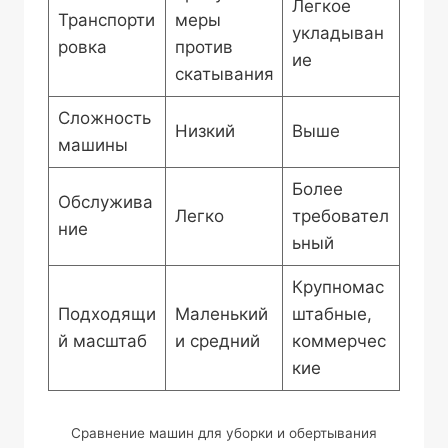
Легкое
Транспорти
меры
укладыван
ровка
против
ие
скатывания
Сложность
Низкий
Выше
машины
Более
Обслужива
Легко
требовател
ние
ьный
Крупномас
Подходящи
Маленький
штабные,
й масштаб
и средний
коммерчес
кие
Сравнение машин для уборки и обертывания