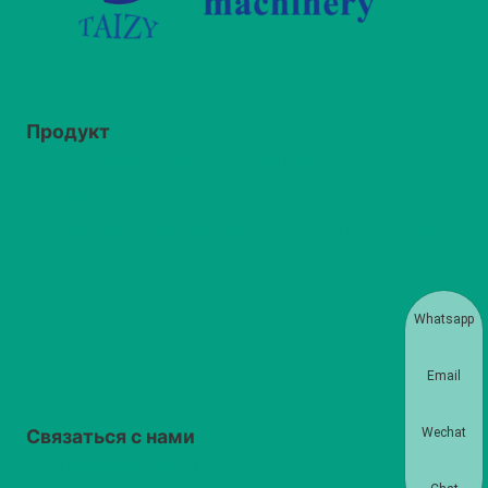
Продукт
Рулонный пресс-подборщик для силоса
Резак для травы
Машина для измельчения и переработки
соломы
Разбрасыватель силоса
Whatsapp
Email
Связаться с нами
Wechat
info@silagemachinery.com