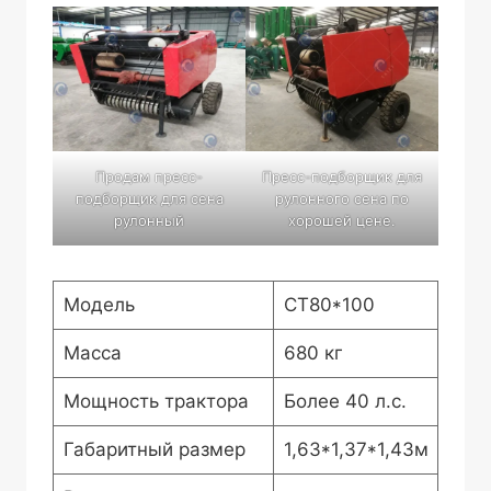
Продам пресс-
Пресс-подборщик для
подборщик для сена
рулонного сена по
рулонный
хорошей цене.
Модель
СТ80*100
Масса
680 кг
Мощность трактора
Более 40 л.с.
Габаритный размер
1,63*1,37*1,43м