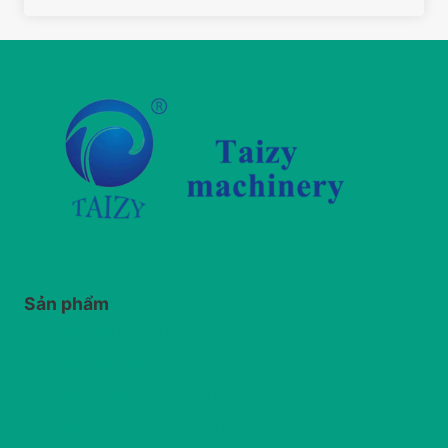
Sản phẩm
Máy đóng kiện tròn ủ chua
Máy cắt cỏ
Máy nghiền và tái chế rơm rạ
Máy rải thức ăn ủ chua