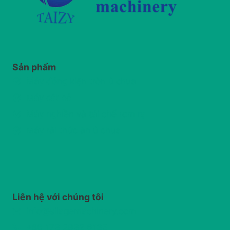
Sản phẩm
Máy đóng kiện tròn ủ chua
Máy cắt cỏ
Máy nghiền và tái chế rơm rạ
Máy rải thức ăn ủ chua
Liên hệ với chúng tôi
info@silagemachinery.com
+86 173 2932 6135