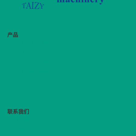
产品
青贮圆捆打捆机
草铡刀
秸秆破碎回收机
青贮饲料撒播机
联系我们
info@silagemachinery.com
+86 173 2932 6135