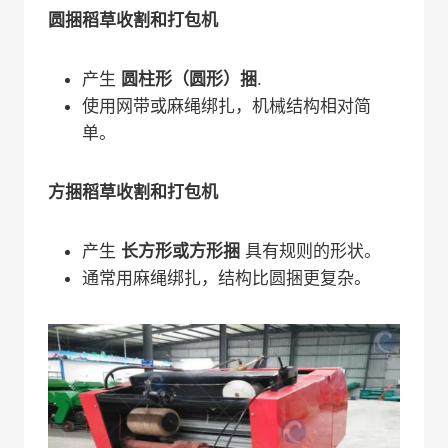
圆捆稻草收割和打包机
产生
圆柱形（圆形）捆
.
使用网带或麻绳绑扎，机械结构相对简
单。
方捆稻草收割和打包机
产生
长方形或方形捆
具有规则的形状。
通常用麻绳绑扎，结构比圆捆更复杂。