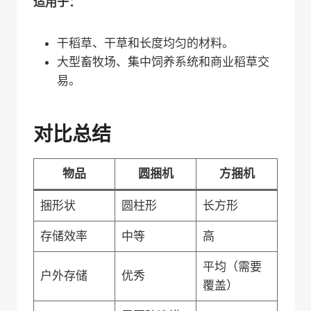
适用于：
干稻草、干草和长度均匀的材料。
大型畜牧场、集中饲养系统和商业稻草交
易。
对比总结
物品
圆捆机
方捆机
捆形状
圆柱形
长方形
存储效率
中等
高
平均（需要
户外存储
优秀
覆盖）