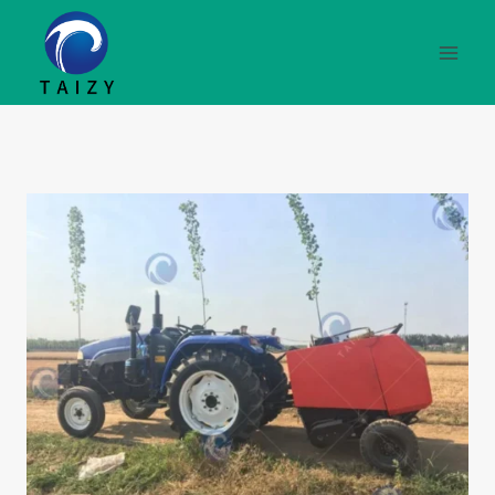
跳
到
内
容