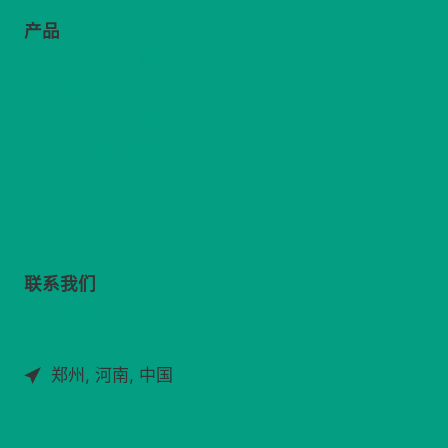
产品
青贮圆捆打捆机
草铡刀
秸秆破碎回收机
青贮饲料撒播机
联系我们
info@silagemachinery.com
+86 173 2932 6135
郑州, 河南, 中国