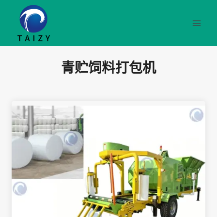
跳
到
内
容
青贮饲料打包机