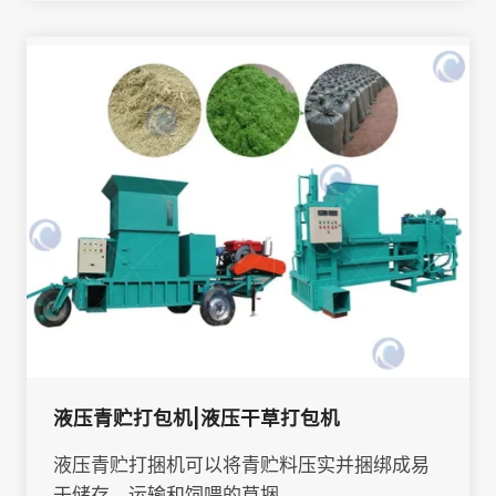
液压青贮打包机|液压干草打包机
液压青贮打捆机可以将青贮料压实并捆绑成易
于储存、运输和饲喂的草捆。