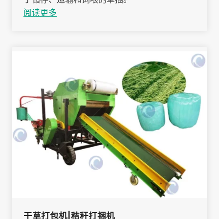
阅读更多
干草打包机|秸秆打捆机