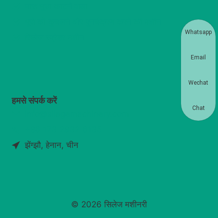
घास भूसा काटने वाला
भूसे को कुचलने और पुनर्चक्रण करने की मशीन
Whatsapp
सिलेज स्प्रेडर मशीन
Email
Wechat
हमसे संपर्क करें
Chat
info@silagemachinery.com
+86 173 2932 6135
झेंग्झौ, हेनान, चीन
© 2026 सिलेज मशीनरी