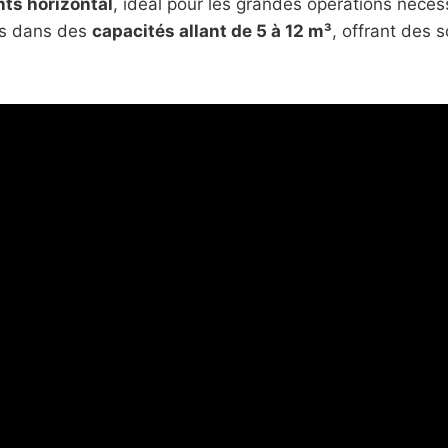
ts horizontal
, idéal pour les grandes opérations néces
es dans des
capacités allant de 5 à 12 m³
, offrant des s