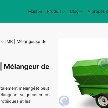
Maison
Produit
Blog
À propos 
ts TMR | Mélangeuse de
| Mélangeur de
otalement mélangée) peut
 mélangeant soigneusement
protéiques et les